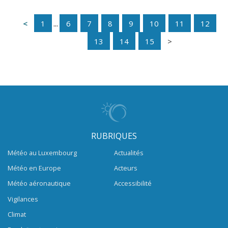
1
...
6
7
8
9
10
11
12
13
14
15
RUBRIQUES
Météo au Luxembourg
Actualités
Météo en Europe
Acteurs
Météo aéronautique
Accessibilité
Vigilances
Climat