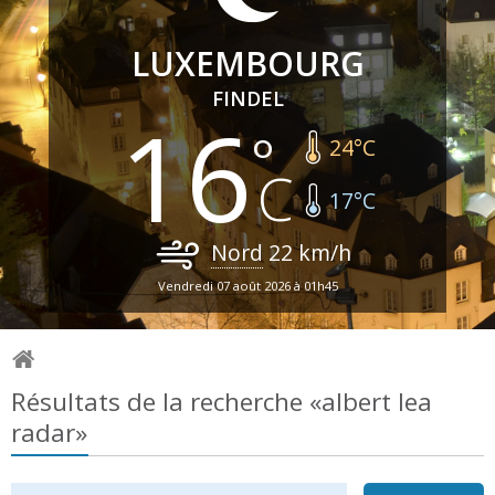
LUXEMBOURG
FINDEL
16
24
°C
17
°C
Nord
22
km/h
Vendredi 07 août 2026 à 01h45
Résultats de la recherche «albert lea
radar»