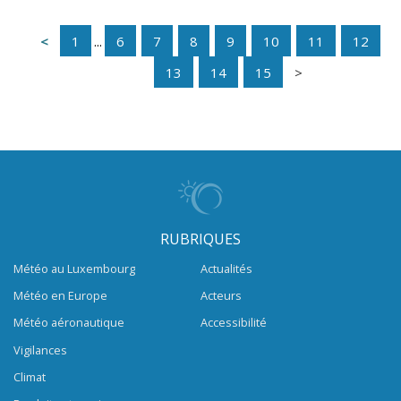
1
...
6
7
8
9
10
11
12
13
14
15
RUBRIQUES
Météo au Luxembourg
Actualités
Météo en Europe
Acteurs
Météo aéronautique
Accessibilité
Vigilances
Climat