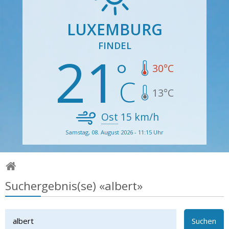
LUXEMBURG
FINDEL
21
30
°C
13
°C
Ost
15
km/h
Samstag, 08. August 2026 - 11:15 Uhr
Suchergebnis(se) «albert»
Suchen