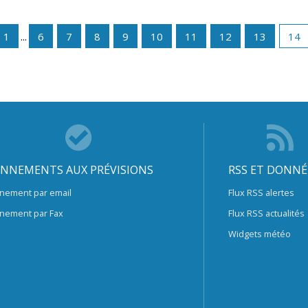
1
...
6
7
8
9
10
11
12
13
14
NNEMENTS AUX PRÉVISIONS
RSS ET DONNÉ
nement par email
Flux RSS alertes
nement par Fax
Flux RSS actualités
Widgets météo