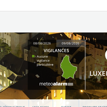
08/08/2026
09/08/2026
VIGILANCES
Aucune
vigilance
particulière
LUX