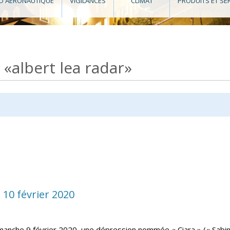
O AÉRONAUTIQUE
VIGILANCES
CLIMAT
PRODUITS ET SE
 «albert lea radar»
 10 février 2020
manche 9 février 2020, une dépression nommée « Ciara » (« Sabin