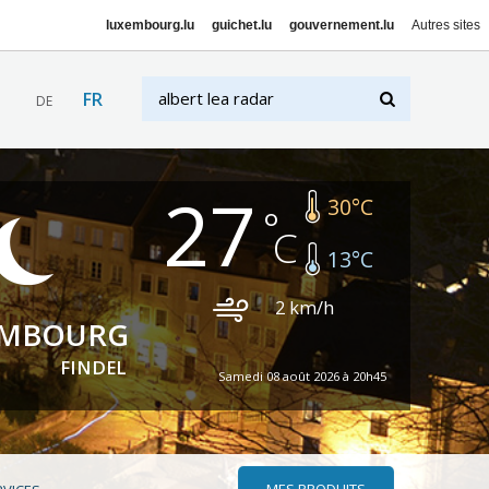
luxembourg.lu
guichet.lu
gouvernement.lu
Autres sites
FR
DE
27
30
°C
13
°C
2
km/h
EMBOURG
FINDEL
Samedi 08 août 2026 à 20h45
MES PRODUITS