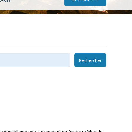
RVICES
Rechercher
e » en Allemagne) a provoqué de fortes rafales de