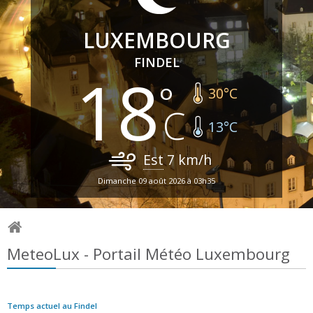
LUXEMBOURG
FINDEL
18
30
°C
13
°C
Est
7
km/h
Dimanche 09 août 2026 à 03h35
MeteoLux - Portail Météo Luxembourg
Temps actuel au Findel