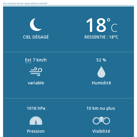
Du dimanche 09 août 2026 à 03h35
18
°
C
CIEL DÉGAGÉ
RESSENTIE : 18°C
Est
7 km/h
52 %
variable
Humidité
1016 hPa
10 km ou plus
Pression
Visibilité