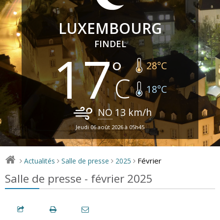
LUXEMBOURG
FINDEL
17
28
°C
18
°C
NO
13
km/h
Jeudi 06 août 2026 à 05h45
Février
Actualités
Salle de presse
2025
>
>
>
>
Salle de presse - février 2025