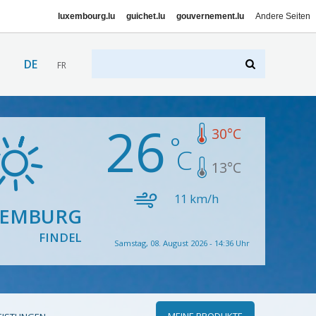
luxembourg.lu
guichet.lu
gouvernement.lu
Andere Seiten
DE
FR
26
30
°C
13
°C
11
km/h
XEMBURG
FINDEL
Samstag, 08. August 2026 - 14:36 Uhr
MEINE PRODUKTE