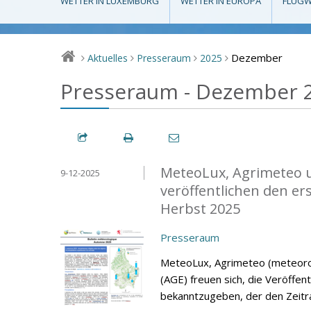
WETTER IN LUXEMBURG
WETTER IN EUROPA
FLUGW
Dezember
Aktuelles
Presseraum
2025
>
>
>
>
Presseraum - Dezember 
MeteoLux, Agrimeteo u
9-12-2025
veröffentlichen den e
Herbst 2025
Presseraum
MeteoLux, Agrimeteo (meteorol
(AGE) freuen sich, die Veröffe
bekanntzugeben, der den Zeit