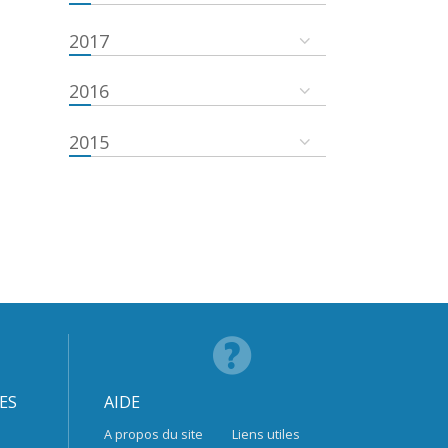
2017
2016
2015
ES
AIDE
A propos du site
Liens utiles