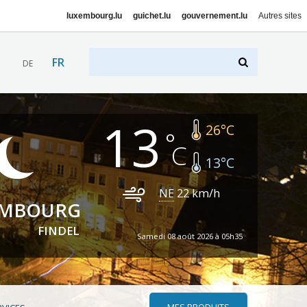
luxembourg.lu
guichet.lu
gouvernement.lu
Autres sites
FR
DE
13
26
°C
13
°C
NE
22
km/h
EMBOURG
FINDEL
Samedi 08 août 2026 à 05h35
MES PRODUITS