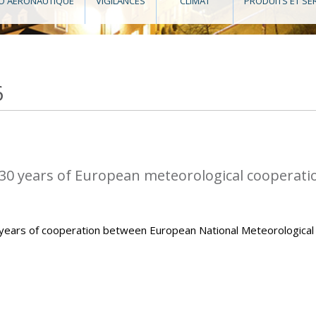
O AÉRONAUTIQUE
VIGILANCES
CLIMAT
PRODUITS ET SE
6
0 years of European meteorological cooperati
ears of cooperation between European National Meteorological