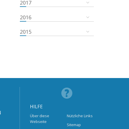
2017
2016
2015
HILFE
N
Über diese
Nützliche Links
Webseite
Sitemap