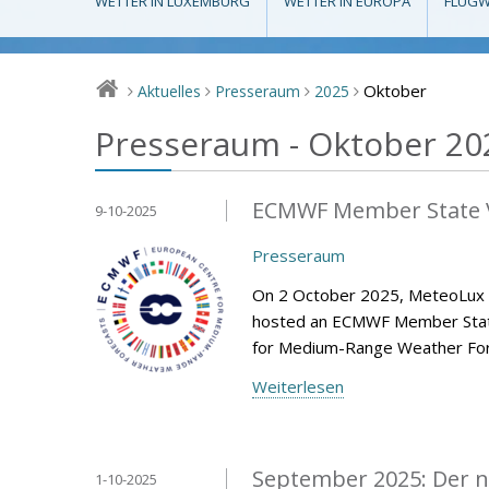
WETTER IN LUXEMBURG
WETTER IN EUROPA
FLUGW
Oktober
Aktuelles
Presseraum
2025
>
>
>
>
Presseraum - Oktober 20
ECMWF Member State V
9-10-2025
Presseraum
On 2 October 2025, MeteoLux (m
hosted an ECMWF Member State 
for Medium-Range Weather Fore
Weiterlesen
September 2025: Der n
1-10-2025