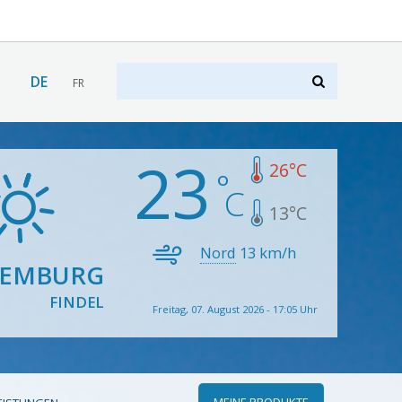
DE
FR
23
26
°C
13
°C
Nord
13
km/h
XEMBURG
FINDEL
Freitag, 07. August 2026 - 17:05 Uhr
MEINE PRODUKTE