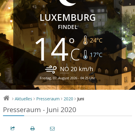
LUXEMBURG
FINDEL
14
24
°C
17
°C
NO
20
km/h
Freitag, 07. August 2026 - 04:25 Uhr
Juni
Aktuelles
Presseraum
2020
>
>
>
>
Presseraum - Juni 2020