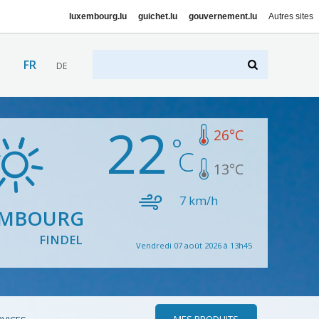
luxembourg.lu
guichet.lu
gouvernement.lu
Autres sites
FR
DE
22
26
°C
13
°C
7
km/h
EMBOURG
FINDEL
Vendredi 07 août 2026 à 13h45
MES PRODUITS