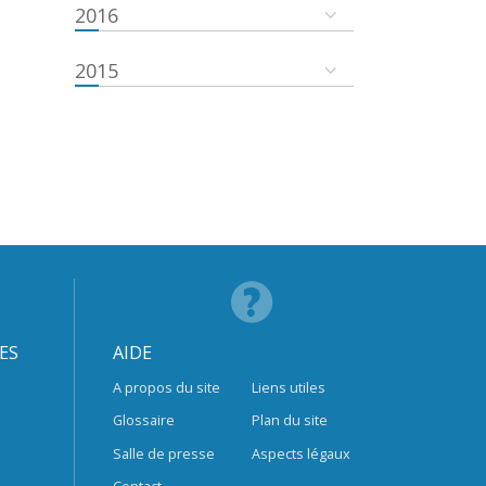
2016
2015
ES
AIDE
A propos du site
Liens utiles
Glossaire
Plan du site
Salle de presse
Aspects légaux
Contact