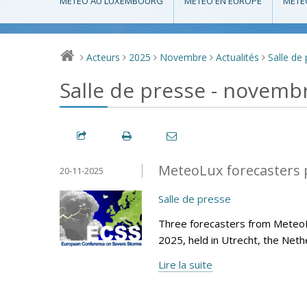
MÉTÉO AU LUXEMBOURG
MÉTÉO EN EUROPE
MÉTÉ
Acteurs
2025
Novembre
Actualités
Salle de
>
>
>
>
>
Salle de presse - novemb
MeteoLux forecasters p
20-11-2025
Salle de presse
Three forecasters from Meteo
2025, held in Utrecht, the Net
Lire la suite