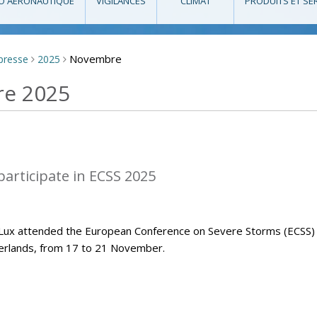
O AÉRONAUTIQUE
VIGILANCES
CLIMAT
PRODUITS ET SE
Novembre
 presse
2025
>
>
re 2025
articipate in ECSS 2025
Lux attended the European Conference on Severe Storms (ECSS)
herlands, from 17 to 21 November.