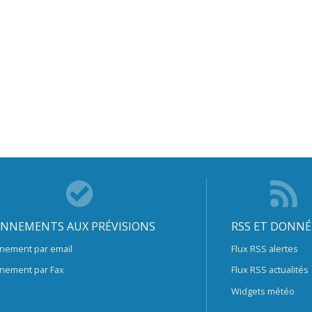
NNEMENTS AUX PRÉVISIONS
RSS ET DONNÉ
nement par email
Flux RSS alertes
nement par Fax
Flux RSS actualités
Widgets météo