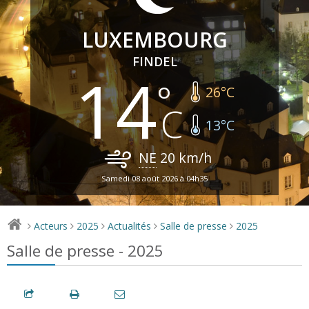
LUXEMBOURG
FINDEL
14
26
°C
13
°C
NE
20
km/h
Samedi 08 août 2026 à 04h35
Acteurs
2025
Actualités
Salle de presse
2025
>
>
>
>
>
Salle de presse - 2025