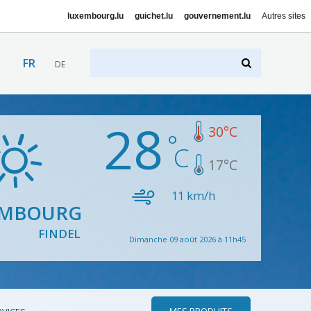
luxembourg.lu
guichet.lu
gouvernement.lu
Autres sites
FR
DE
28
30
°C
17
°C
11
km/h
EMBOURG
FINDEL
Dimanche 09 août 2026 à 11h45
MES PRODUITS