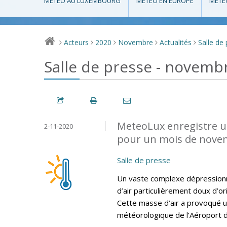
MÉTÉO AU LUXEMBOURG
MÉTÉO EN EUROPE
MÉTÉ
Acteurs
2020
Novembre
Actualités
Salle de
>
>
>
>
>
Salle de presse - novemb
MeteoLux enregistre u
2-11-2020
pour un mois de nove
Salle de presse
Un vaste complexe dépressionn
d’air particulièrement doux d’o
Cette masse d’air a provoqué u
météorologique de l’Aéroport 