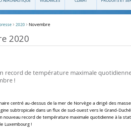
O AÉRONAUTIQUE
VIGILANCES
CLIMAT
PRODUITS ET SE
Novembre
 presse
2020
>
>
re 2020
n record de température maximale quotidienn
mbre !
aire centré au-dessus de la mer de Norvège a dirigé des mass
rigine subtropicale dans un flux de sud-ouest vers le Grand-Duché
n nouveau record de température maximale quotidienne à la stat
de Luxembourg !