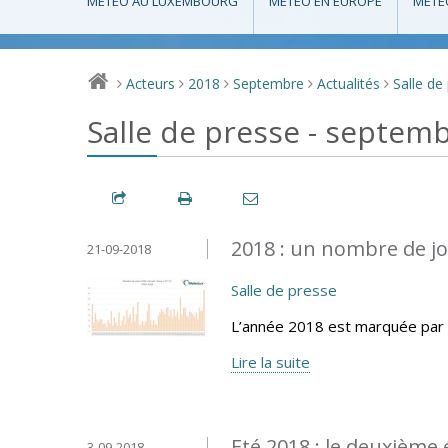
MÉTÉO AU LUXEMBOURG
MÉTÉO EN EUROPE
MÉTÉ
Acteurs
2018
Septembre
Actualités
Salle de
>
>
>
>
>
Salle de presse - septem
2018 : un nombre de jo
21-09-2018
Salle de presse
L’année 2018 est marquée par 
Lire la suite
Eté 2018 : le deuxième 
3-09-2018