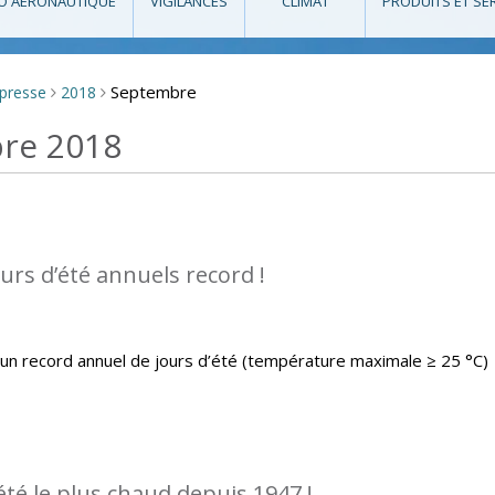
O AÉRONAUTIQUE
VIGILANCES
CLIMAT
PRODUITS ET SE
Septembre
 presse
2018
>
>
bre 2018
urs d’été annuels record !
un record annuel de jours d’été (température maximale ≥ 25 °C)
été le plus chaud depuis 1947 !