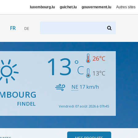
luxembourg.lu
guichet.lu
gouvernement.lu
Autres sites
FR
DE
13
26
°C
13
°C
NE
17
km/h
EMBOURG
FINDEL
Vendredi 07 août 2026 à 07h45
MES PRODUITS