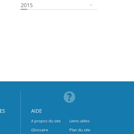
2015
ES
AIDE
A propos du site
Liens utiles
Glossaire
Plan du site