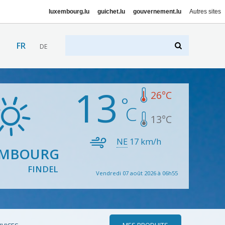
luxembourg.lu
guichet.lu
gouvernement.lu
Autres sites
FR
DE
13
26
°C
13
°C
NE
17
km/h
EMBOURG
FINDEL
Vendredi 07 août 2026 à 06h55
MES PRODUITS