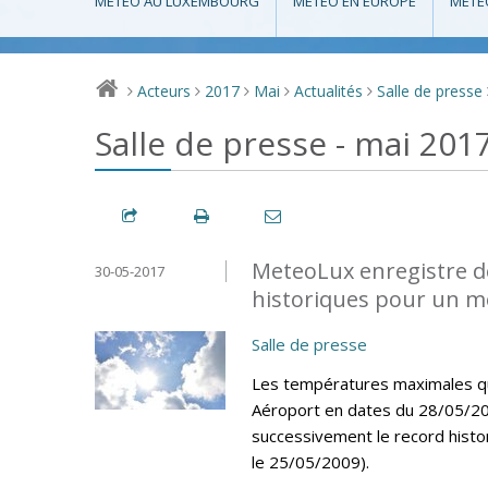
MÉTÉO AU LUXEMBOURG
MÉTÉO EN EUROPE
MÉTÉ
Acteurs
2017
Mai
Actualités
Salle de presse
>
>
>
>
>
Salle de presse - mai 201
MeteoLux enregistre d
30-05-2017
historiques pour un m
Salle de presse
Les températures maximales quo
Aéroport en dates du 28/05/20
successivement le record histo
le 25/05/2009).