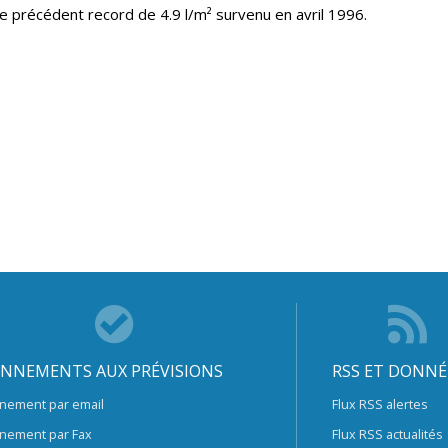
le précédent record de 4.9 l/m² survenu en avril 1996.
NNEMENTS AUX PRÉVISIONS
RSS ET DONNÉ
nement par email
Flux RSS alertes
nement par Fax
Flux RSS actualités