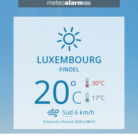
LUXEMBOURG
FINDEL
20
30
°C
17
°C
Sud
6
km/h
Dimanche 09 août 2026 à 08h15