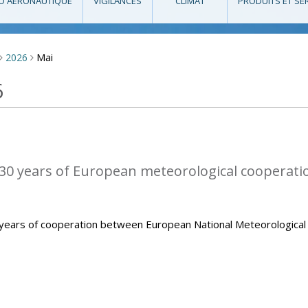
O AÉRONAUTIQUE
VIGILANCES
CLIMAT
PRODUITS ET SE
Mai
2026
>
>
6
0 years of European meteorological cooperati
ears of cooperation between European National Meteorological