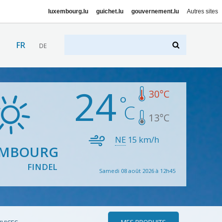
luxembourg.lu
guichet.lu
gouvernement.lu
Autres sites
FR
DE
24
30
°C
13
°C
NE
15
km/h
EMBOURG
FINDEL
Samedi 08 août 2026 à 12h45
MES PRODUITS