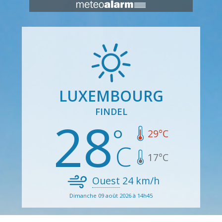
LUXEMBOURG
FINDEL
28
29
°C
17
°C
Ouest
24
km/h
Dimanche 09 août 2026 à 14h45