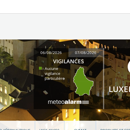
06/08/2026
07/08/2026
VIGILANCES
Aucune
vigilance
particulière
LUX