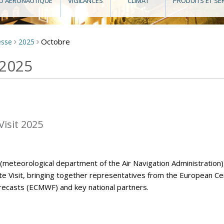
O AÉRONAUTIQUE
VIGILANCES
CLIMAT
PRODUITS ET SE
Octobre
esse
2025
>
>
 2025
isit 2025
eteorological department of the Air Navigation Administration)
Visit, bringing together representatives from the European Ce
casts (ECMWF) and key national partners.