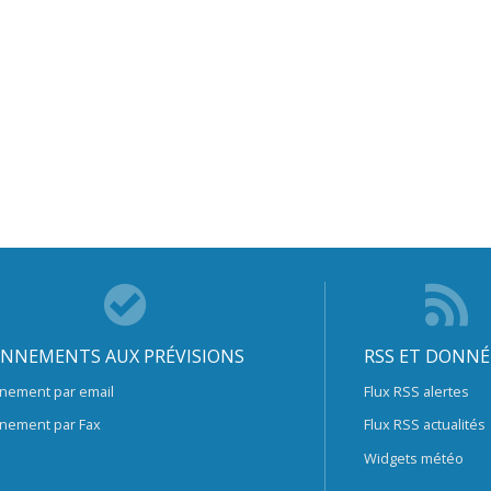
NNEMENTS AUX PRÉVISIONS
RSS ET DONNÉ
nement par email
Flux RSS alertes
nement par Fax
Flux RSS actualités
Widgets météo