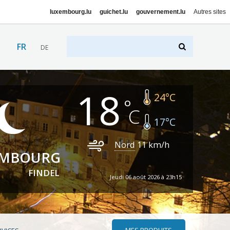
luxembourg.lu
guichet.lu
gouvernement.lu
Autres sites
FR
DE
18
24
°C
17
°C
Nord
11
km/h
EMBOURG
FINDEL
Jeudi 06 août 2026 à 23h15
MES PRODUITS