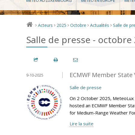
MÉTÉO AU LUXEMBOURG
MÉTÉO EN EUROPE
MÉTÉ
Acteurs
2025
Octobre
Actualités
Salle de pr
>
>
>
>
>
Salle de presse - octobre
ECMWF Member State V
9-10-2025
Salle de presse
On 2 October 2025, MeteoLux (m
hosted an ECMWF Member State 
for Medium-Range Weather Fore
Lire la suite