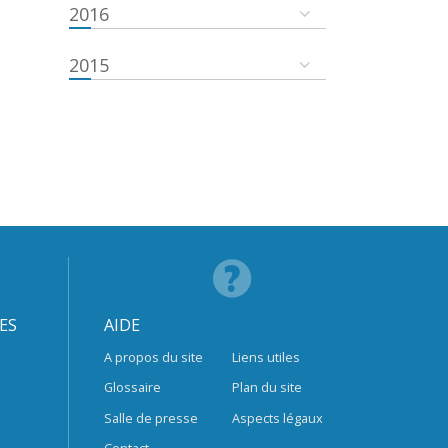
2016
2015
ES
AIDE
A propos du site
Liens utiles
Glossaire
Plan du site
Salle de presse
Aspects légaux
Contact