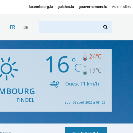
luxembourg.lu
guichet.lu
gouvernement.lu
Autres sites
FR
DE
16
24
°C
17
°C
Ouest
11
km/h
EMBOURG
FINDEL
Jeudi 06 août 2026 à 08h25
MES PRODUITS