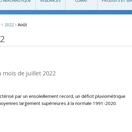
O AÉRONAUTIQUE
VIGILANCES
CLIMAT
PRODUITS ET SE
Août
e
2022
>
>
22
 mois de juillet 2022
ctérisé par un ensoleillement record, un déficit pluviométrique
oyennes largement supérieures à la normale 1991-2020.