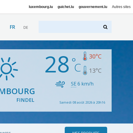
luxembourg.lu
guichet.lu
gouvernement.lu
Autres sites
FR
DE
28
30
°C
13
°C
SE
6
km/h
EMBOURG
FINDEL
Samedi 08 août 2026 à 20h16
MES PRODUITS