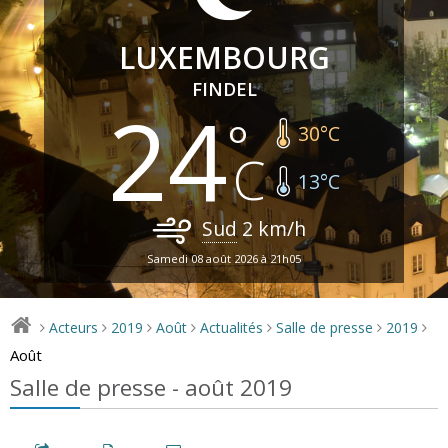
LUXEMBOURG
FINDEL
24
30
°C
13
°C
Sud
2
km/h
Samedi 08 août 2026 à 21h05
Acteurs
2019
Août
Actualités
Salle de presse
2019
>
>
>
>
>
>
>
Août
Salle de presse - août 2019