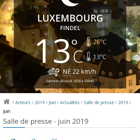
LUXEMBOURG
FINDEL
13
26
°C
13
°C
NE
22
km/h
Samedi 08 août 2026 à 05h45
Acteurs
2019
Juin
Actualités
Salle de presse
2019
>
>
>
>
>
>
>
Juin
Salle de presse - juin 2019