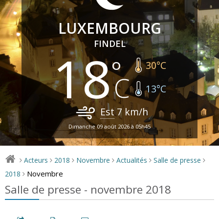
LUXEMBOURG
FINDEL
18
30
°C
13
°C
Est
7
km/h
Dimanche 09 août 2026 à 05h45
Acteurs
2018
Novembre
Actualités
Salle de presse
>
>
>
>
>
>
Novembre
2018
>
Salle de presse - novembre 2018