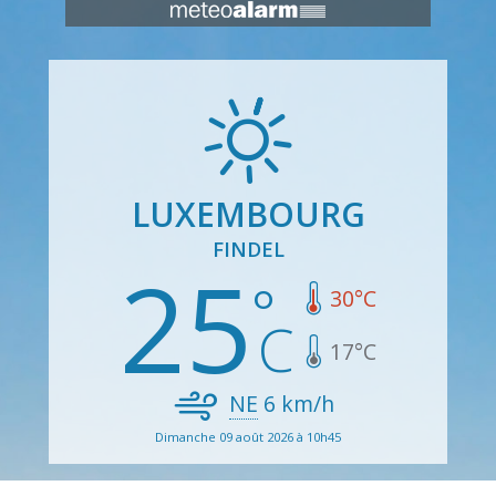
LUXEMBOURG
FINDEL
25
30
°C
17
°C
NE
6
km/h
Dimanche 09 août 2026 à 10h45