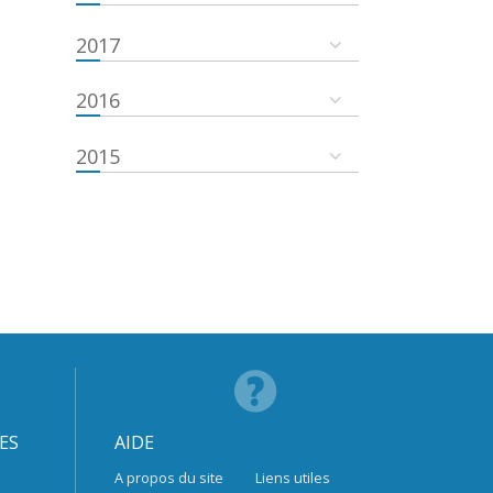
2017
2016
2015
ES
AIDE
A propos du site
Liens utiles