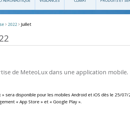
O AÉRONAUTIQUE
VIGILANCES
CLIMAT
PRODUITS ET SE
Juillet
sse
2022
>
>
022
rtise de MeteoLux dans une application mobile.
x » sera disponible pour les mobiles Android et iOS dès le 25/07
rgement « App Store » et « Google Play ».