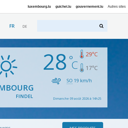
luxembourg.lu
guichet.lu
gouvernement.lu
Autres sites
FR
DE
28
29
°C
17
°C
SO
19
km/h
EMBOURG
FINDEL
Dimanche 09 août 2026 à 14h25
MES PRODUITS