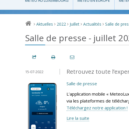
MÉTÉO AU LUXEMBOURG
MÉTÉO EN EUROPE
MÉTÉ
Aktuelles
2022
Juillet
Actualités
Salle de pre
>
>
>
>
>
Salle de presse - juillet 2
Retrouvez toute l’expe
15-07-2022
Salle de presse
L’application mobile « MeteoLu
via les plateformes de télécha
Téléchargez notre application !
Lire la suite