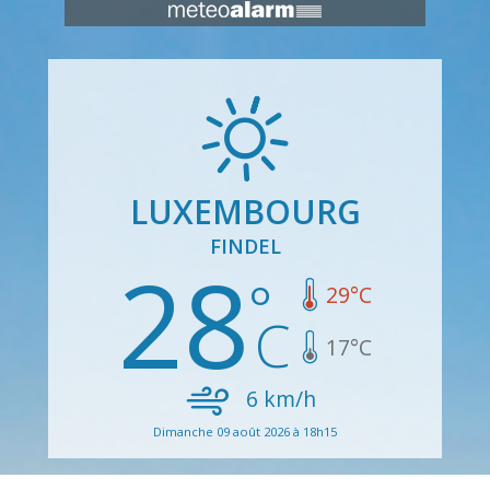
LUXEMBOURG
FINDEL
28
29
°C
17
°C
6
km/h
Dimanche 09 août 2026 à 18h15