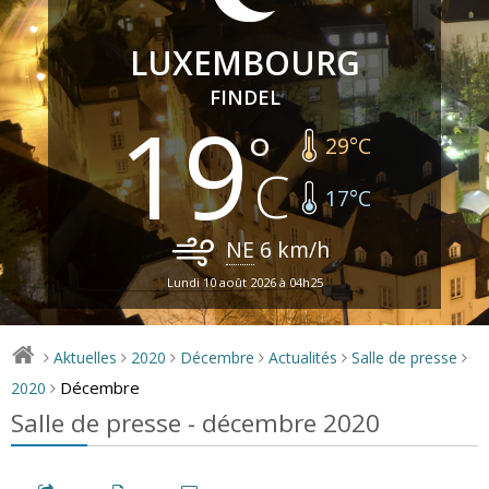
LUXEMBOURG
FINDEL
19
29
°C
17
°C
NE
6
km/h
Lundi 10 août 2026 à 04h25
Aktuelles
2020
Décembre
Actualités
Salle de presse
>
>
>
>
>
>
Décembre
2020
>
Salle de presse - décembre 2020