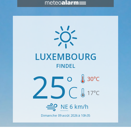
LUXEMBOURG
FINDEL
25
30
°C
17
°C
NE
6
km/h
Dimanche 09 août 2026 à 10h35