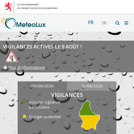
FR
DE
VIGILANCES ACTIVES LE 9 AOÛT !
Plus d'informations
09/08/2026
10/08/2026
VIGILANCES
Aucune vigilance
particulière
Danger potentiel