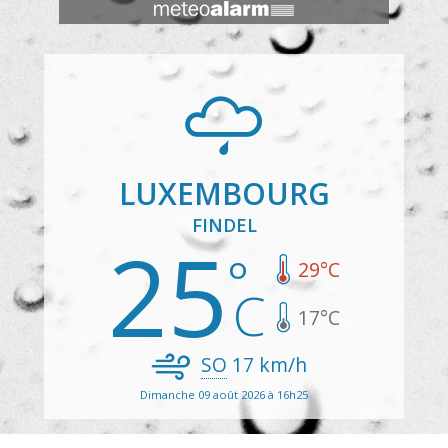
LUXEMBOURG
FINDEL
25
29
°C
17
°C
SO
17
km/h
Dimanche 09 août 2026 à 16h25