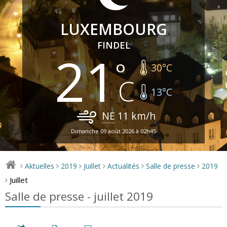
LUXEMBOURG
FINDEL
21
30
°C
13
°C
NE
11
km/h
Dimanche 09 août 2026 à 02h45
Aktuelles
2019
Juillet
Actualités
Salle de presse
2019
>
>
>
>
>
>
Juillet
>
Salle de presse - juillet 2019