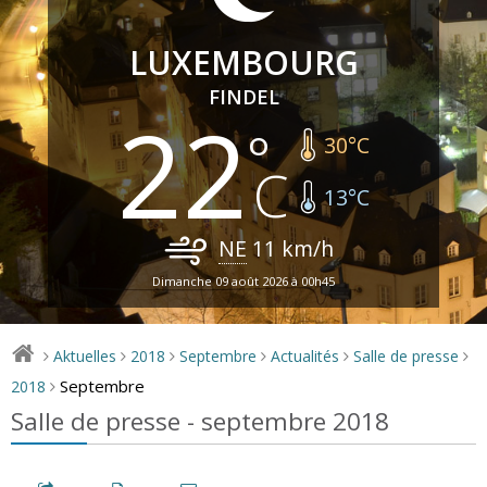
LUXEMBOURG
FINDEL
22
30
°C
13
°C
NE
11
km/h
Dimanche 09 août 2026 à 00h45
Aktuelles
2018
Septembre
Actualités
Salle de presse
>
>
>
>
>
>
Septembre
2018
>
Salle de presse - septembre 2018