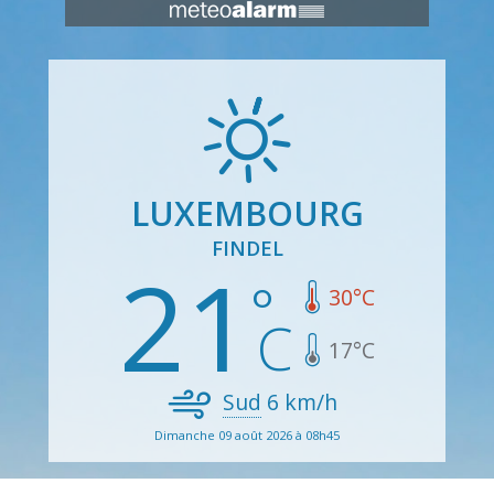
LUXEMBOURG
FINDEL
21
30
°C
17
°C
Sud
6
km/h
Dimanche 09 août 2026 à 08h45