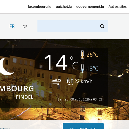
luxembourg.lu
guichet.lu
gouvernement.lu
Autres sites
FR
DE
14
26
°C
13
°C
NE
22
km/h
EMBOURG
FINDEL
Samedi 08 août 2026 à 03h55
MES PRODUITS