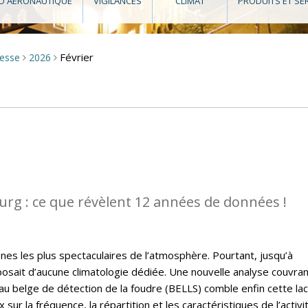
O AÉRONAUTIQUE
VIGILANCES
CLIMAT
PRODUITS ET SE
Février
resse
2026
>
>
rg : ce que révèlent 12 années de données !
es les plus spectaculaires de l’atmosphère. Pourtant, jusqu’à
osait d’aucune climatologie dédiée. Une nouvelle analyse couvra
u belge de détection de la foudre (BELLS) comble enfin cette la
sur la fréquence, la répartition et les caractéristiques de l’activi