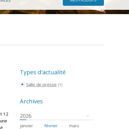
RVICES
Types d'actualité
Salle de presse
(1)
Archives
nt 12
2026
cune
janvier
février
mars
té