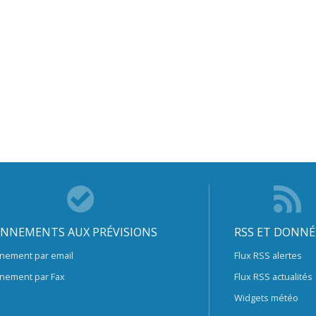
NNEMENTS AUX PRÉVISIONS
RSS ET DONNÉ
nement par email
Flux RSS alertes
nement par Fax
Flux RSS actualités
Widgets météo