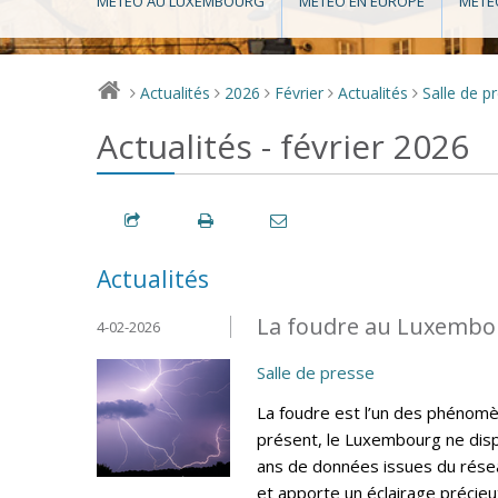
MÉTÉO AU LUXEMBOURG
MÉTÉO EN EUROPE
MÉTÉ
Actualités
2026
Février
Actualités
Salle de p
>
>
>
>
>
Actualités - février 2026
Actualités
La foudre au Luxembou
4-02-2026
Salle de presse
La foudre est l’un des phénomèn
présent, le Luxembourg ne disp
ans de données issues du résea
et apporte un éclairage précieux 