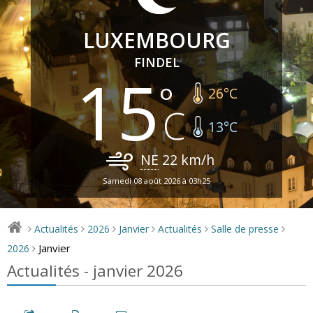
LUXEMBOURG
FINDEL
15
26
°C
13
°C
NE
22
km/h
Samedi 08 août 2026 à 03h25
Actualités
2026
Janvier
Actualités
Salle de presse
>
>
>
>
>
>
Janvier
2026
>
Actualités - janvier 2026