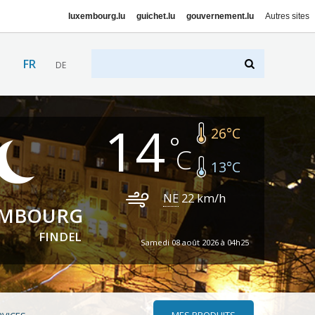
luxembourg.lu
guichet.lu
gouvernement.lu
Autres sites
FR
DE
14
26
°C
13
°C
NE
22
km/h
EMBOURG
FINDEL
Samedi 08 août 2026 à 04h25
MES PRODUITS