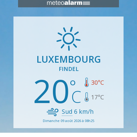
LUXEMBOURG
FINDEL
20
30
°C
17
°C
Sud
6
km/h
Dimanche 09 août 2026 à 08h25