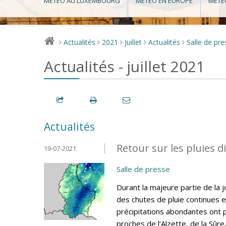
MÉTÉO AU LUXEMBOURG
MÉTÉO EN EUROPE
MÉTÉ
Actualités
2021
Juillet
Actualités
Salle de pre
>
>
>
>
>
Actualités - juillet 2021
Actualités
Retour sur les pluies di
19-07-2021
Salle de presse
Durant la majeure partie de la jo
des chutes de pluie continues 
précipitations abondantes ont
proches de l’Alzette, de la Sûre,