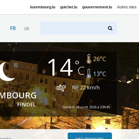
luxembourg.lu
guichet.lu
gouvernement.lu
Autres sites
FR
DE
14
26
°C
13
°C
NE
22
km/h
EMBOURG
FINDEL
Samedi 08 août 2026 à 03h45
MES PRODUITS