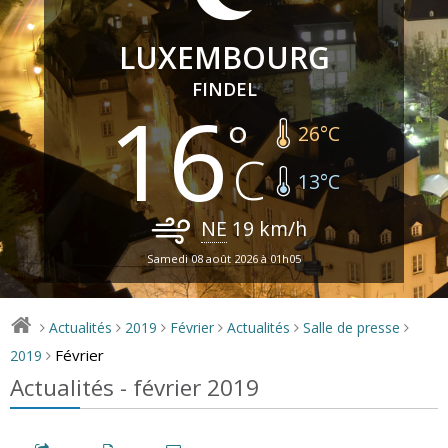
LUXEMBOURG
FINDEL
16
26
°C
13
°C
NE
19
km/h
Samedi 08 août 2026 à 01h05
Actualités
2019
Février
Actualités
Salle de presse
>
>
>
>
>
>
Février
2019
>
Actualités - février 2019