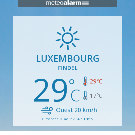
LUXEMBOURG
FINDEL
29
29
°C
17
°C
Ouest
20
km/h
Dimanche 09 août 2026 à 13h55