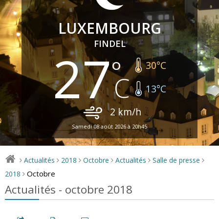
LUXEMBOURG
FINDEL
27
30
°C
13
°C
2
km/h
Samedi 08 août 2026 à 20h45
Actualités
2018
Octobre
Actualités
Salle de presse
>
>
>
>
>
>
Octobre
2018
>
Actualités - octobre 2018