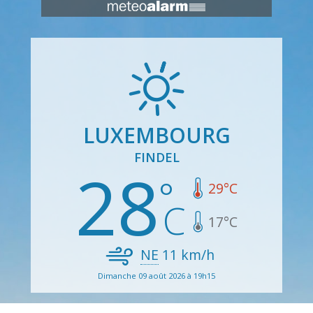
LUXEMBOURG
FINDEL
28
29
°C
17
°C
NE
11
km/h
Dimanche 09 août 2026 à 19h15