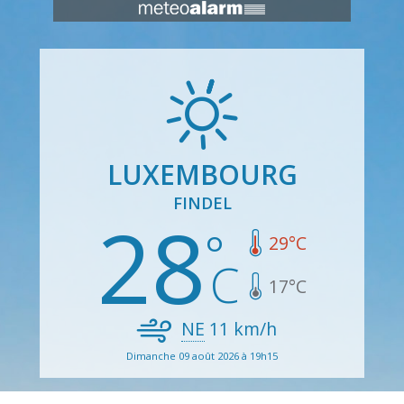
LUXEMBOURG
FINDEL
28
29
°C
17
°C
NE
11
km/h
Dimanche 09 août 2026 à 19h15