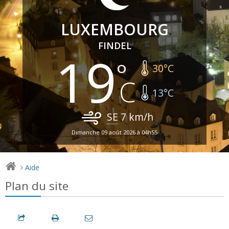
LUXEMBOURG
FINDEL
19
30
°C
13
°C
SE
7
km/h
Dimanche 09 août 2026 à 04h55
Aide
>
Plan du site