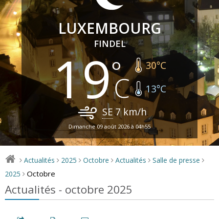
LUXEMBOURG
FINDEL
19
30
°C
13
°C
SE
7
km/h
Dimanche 09 août 2026 à 04h55
Actualités
2025
Octobre
Actualités
Salle de presse
>
>
>
>
>
>
Octobre
2025
>
Actualités - octobre 2025