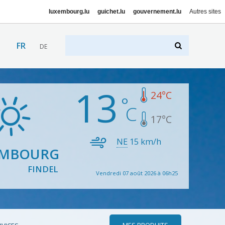
luxembourg.lu
guichet.lu
gouvernement.lu
Autres sites
FR
DE
13
24
°C
17
°C
NE
15
km/h
EMBOURG
FINDEL
Vendredi 07 août 2026 à 06h25
MES PRODUITS