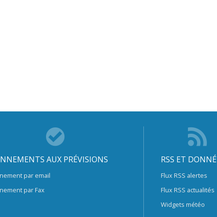
NNEMENTS AUX PRÉVISIONS
RSS ET DONNÉ
nement par email
Flux RSS alertes
nement par Fax
Flux RSS actualités
Widgets météo