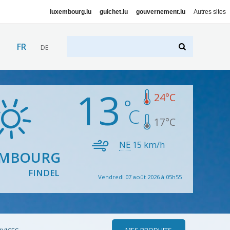
luxembourg.lu
guichet.lu
gouvernement.lu
Autres sites
FR
DE
13
24
°C
17
°C
NE
15
km/h
EMBOURG
FINDEL
Vendredi 07 août 2026 à 05h55
MES PRODUITS