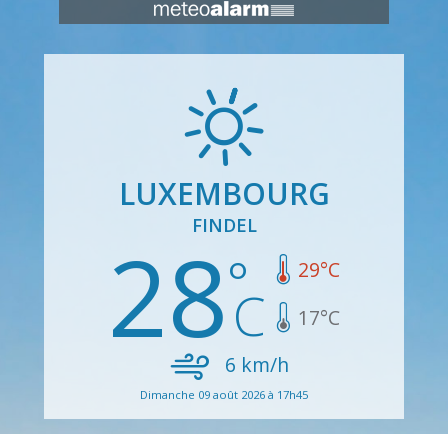
LUXEMBOURG
FINDEL
28
29
°C
17
°C
6
km/h
Dimanche 09 août 2026 à 17h45