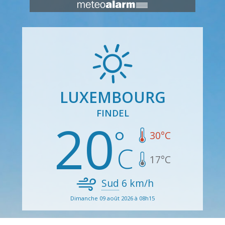
LUXEMBOURG
FINDEL
20
30
°C
17
°C
Sud
6
km/h
Dimanche 09 août 2026 à 08h15