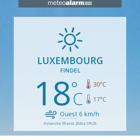
LUXEMBOURG
FINDEL
18
30
°C
17
°C
Ouest
6
km/h
Dimanche 09 août 2026 à 07h25